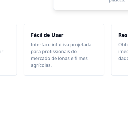
Fácil de Usar
Res
Interface intuitiva projetada
Obte
ir
para profissionais do
imed
mercado de lonas e filmes
dad
agrícolas.
culadora de Micragem. Desenvolvido por Lonax. Todos os direitos 