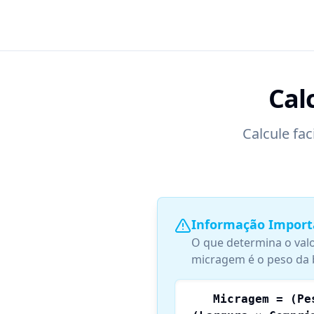
Cal
Calcule fa
Informação Import
O que determina o valo
micragem é o peso da 
Micragem = (Pe