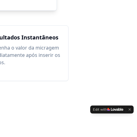
ultados Instantâneos
nha o valor da micragem
iatamente após inserir os
os.
Edit with
reservados.