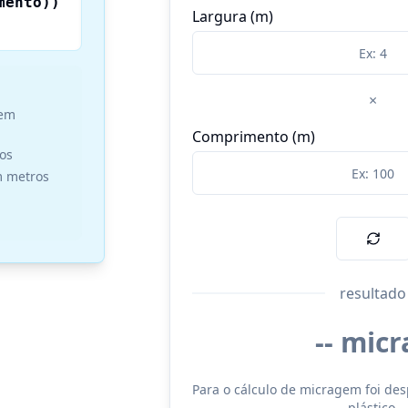
mento))
Largura (m)
×
 em
Comprimento (m)
ros
m metros
resultado
-- micr
Para o cálculo de micragem foi de
plástico.