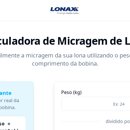
culadora de Micragem de 
cilmente a micragem da sua lona utilizando o peso
comprimento da bobina.
Peso (kg)
ante
r real da
bobina.
dividido po
so ÷