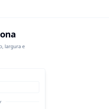
Lona
, largura e
r